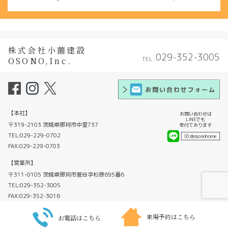
株式会社小薗建設
029-352-3005
TEL .
OSONO,Inc.
【本社】
お問い合わせは
LINE
でも
〒319-2103 茨城県那珂市中里737
受付ております
TEL:029-229-0702
ID:
@osonohome
FAX:029-229-0703
【営業所】
〒311-0105 茨城県那珂市菅谷字杉原695番6
TEL:029-352-3005
FAX:029-352-3016
来場予約はこちら
お電話はこちら
Copyright ©2020 OSONO CORPORATION All Right Reserved.