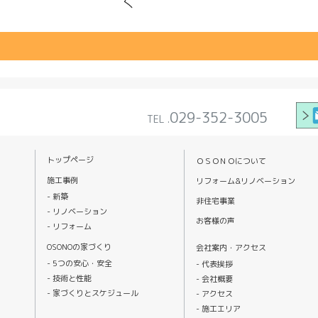
029-352-3005
TEL .
トップページ
ＯＳＯＮＯについて
施工事例
リフォーム&リノベーション
新築
非住宅事業
リノベーション
お客様の声
リフォーム
OSONOの家づくり
会社案内・アクセス
5つの安心・安全
代表挨拶
技術と性能
会社概要
家づくりとスケジュール
アクセス
施工エリア