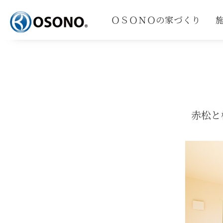
ＯＳＯＮＯの家づくり
赤松と