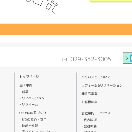
029-352-3005
TEL .
トップページ
ＯＳＯＮＯについて
施工事例
リフォーム&リノベーション
新築
非住宅事業
リノベーション
お客様の声
リフォーム
OSONOの家づくり
会社案内・アクセス
5つの安心・安全
代表挨拶
技術と性能
会社概要
家づくりとスケジュール