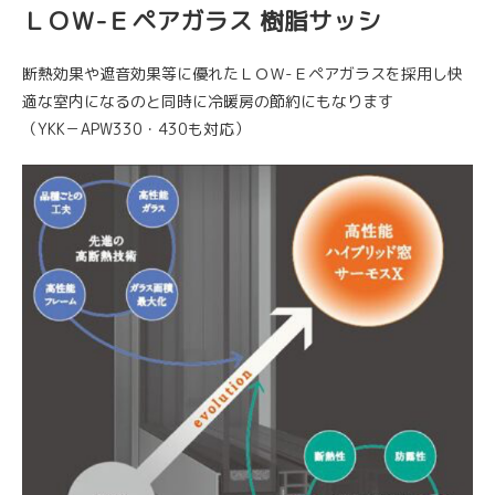
ＬＯＷ-Ｅペアガラス 樹脂サッシ
断熱効果や遮音効果等に優れたＬＯＷ-Ｅペアガラスを採用し快
適な室内になるのと同時に冷暖房の節約にもなります
（YKK－APW330・430も対応）